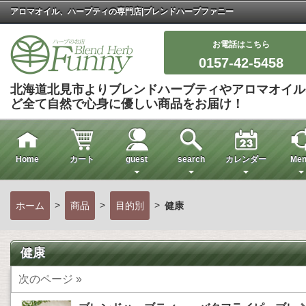
アロマオイル、ハーブティの専門店|ブレンドハーブファニー
お電話はこちら
0157-42-5458
北海道北見市よりブレンドハーブティやアロマオイル
ど全て自然で心身に優しい商品をお届け！
Home
カート
guest
search
カレンダー
Men
>
>
>
ホーム
商品
目的別
健康
健康
次のページ »