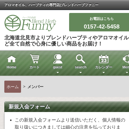
アロマオイル、ハーブティの専門店|ブレンドハーブファニー
お電話はこちら
0157-42-5458
北海道北見市よりブレンドハーブティやアロマオイル
ど全て自然で心身に優しい商品をお届け！
Home
カート
guest
search
カレンダー
Men
>
ホーム
メンバー
新規入会フォーム
この新規入会フォームより送信いただく、個人情報の
取り扱いにつきましては細心の注意を払っておりま