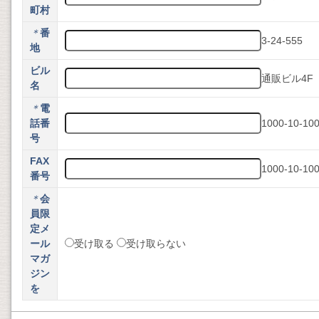
町村
＊
番
3-24-555
地
ビル
通販ビル4F
名
＊
電
話番
1000-10-10
号
FAX
1000-10-10
番号
＊
会
員限
定メ
ール
受け取る
受け取らない
マガ
ジン
を