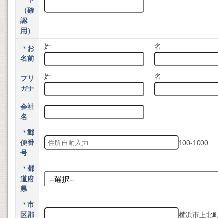
（確
認
用）
姓
名
＊
お
名前
姓
名
フリ
ガナ
会社
名
＊
郵
便番
100-1000
号
＊
都
道府
県
＊
市
区郡
横浜市上北