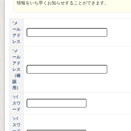
情報をいち早くお知らせすることができます。
*
メ
ール
アド
レス
*
メ
ール
アド
レス
（確
認
用）
*
パ
スワ
ード
*
パ
スワ
ード