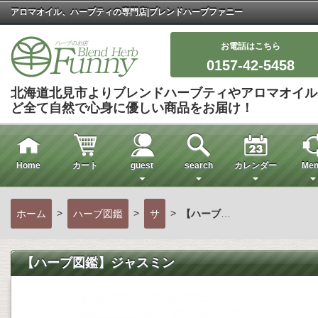
アロマオイル、ハーブティの専門店|ブレンドハーブファニー
お電話はこちら
0157-42-5458
北海道北見市よりブレンドハーブティやアロマオイル
ど全て自然で心身に優しい商品をお届け！
Home
カート
guest
search
カレンダー
Men
>
>
>
ホーム
ハーブ図鑑
サ
【ハーブ図鑑】ジャスミン
【ハーブ図鑑】ジャスミン