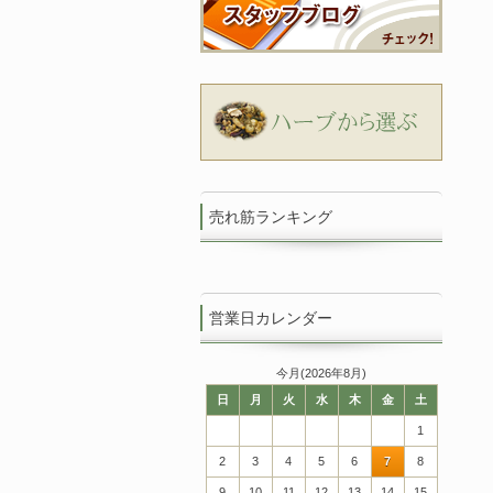
売れ筋ランキング
営業日カレンダー
今月(2026年8月)
日
月
火
水
木
金
土
1
2
3
4
5
6
7
8
9
10
11
12
13
14
15