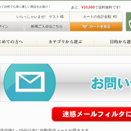
全て自然で心身に優しい商品をお届け！
あと、
¥10,000
で送料無料です!
いらっしゃいませ! ゲスト 様
カートの合計金額: ¥0
ログイン
新規ご入会はこちら
カー
初めての方へ
カテゴリから選ぶ
送信後1～10分以内に自動返信メールが届きます。