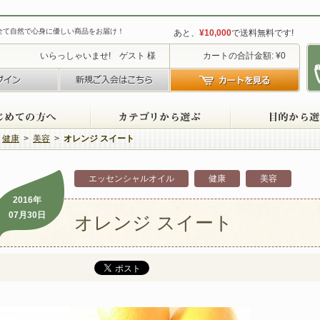
全て自然で心身に優しい商品をお届け！
あと、
¥10,000
で送料無料です!
いらっしゃいませ! ゲスト 様
カートの合計金額: ¥0
ログイン
新規ご入会はこちら
カー
初めての方へ
カテゴリから選ぶ
健康
>
美容
>
オレンジ スイート
エッセンシャルオイル
健康
美容
2016年
07月30日
オレンジ スイート